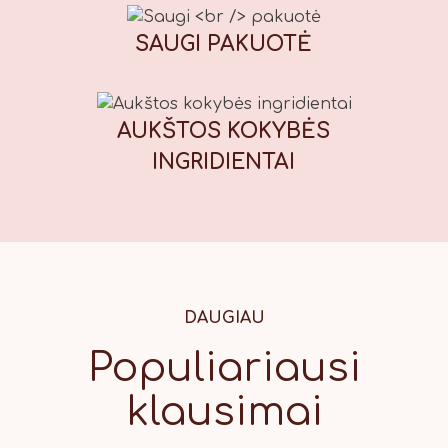
(juoda). *Gali neigiamai paveikti
vaikų dėmesį ir aktyvumą. Maistinė
SAUGI
PAKUOTĖ
vertė (100 g): Energinė vertė: 1847
kJ / 439 kcal, riebalai: 13,7 g, iš
kurių sočiųjų riebalų rūgščių: 1,7 g,
AUKŠTOS KOKYBĖS
angliavandeniai: 71 g, iš kurių
cukrų: 56 g, baltymai: 7,8 g, druska:
INGRIDIENTAI
0,42 g.
DAUGIAU
Populiariausi
klausimai