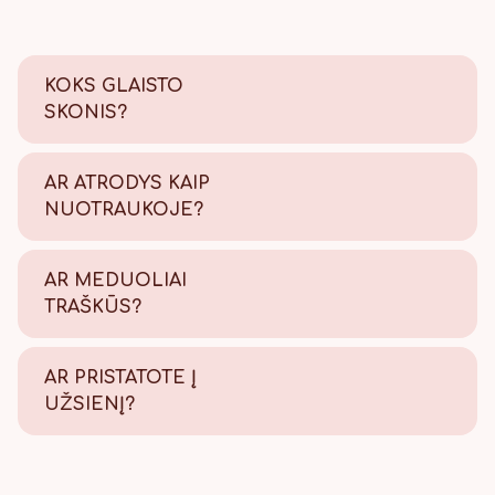
KOKS GLAISTO
SKONIS?
Saldus su šiek tiek citrinos
rūgštelės.
AR ATRODYS KAIP
NUOTRAUKOJE?
Tikrai taip! Viską atliekame
savo kepyklėlėje, todėl
AR MEDUOLIAI
užtikriname kokybę.
TRAŠKŪS?
Tikrai traškūs - nes švieži!
AR PRISTATOTE Į
UŽSIENĮ?
Taip, pristatome, Lietuvos
paštu visame pasaulyje.