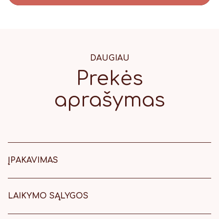
DAUGIAU
Prekės
aprašymas
ĮPAKAVIMAS
20 x 20 cm balta dėžutė su rožiniu
kaspinu.
LAIKYMO SĄLYGOS
Laikyti šaltoje, vėsioje vietoje.