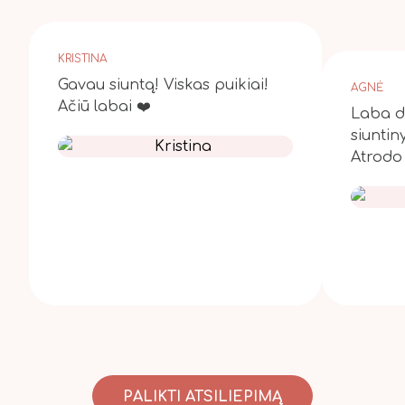
KRISTINA
Gavau siuntą! Viskas puikiai!
AGNĖ
Ačiū labai ❤️
Laba di
siuntin
Atrodo 
PALIKTI ATSILIEPIMĄ