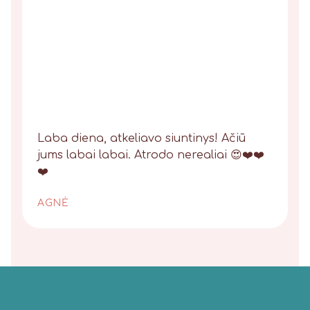
Laba diena, atkeliavo siuntinys! Ačiū
jums labai labai. Atrodo nerealiai 😍❤️❤️
❤️
AGNĖ