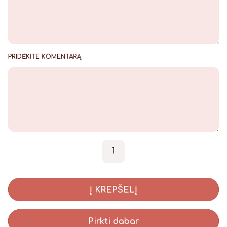
PRIDĖKITE KOMENTARĄ
produkto kiekis: Rinkinys "
-
+
Į KREPŠELĮ
Pirkti dabar