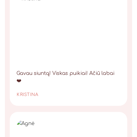
Gavau siuntą! Viskas puikiai! Ačiū labai
❤️
KRISTINA