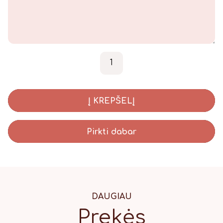
produkto kiekis: Meduolis "D
-
+
Į KREPŠELĮ
Pirkti dabar
DAUGIAU
Prekės