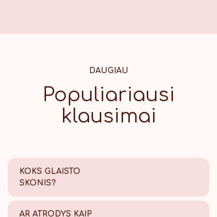
0,42 g.
DAUGIAU
Populiariausi
klausimai
KOKS GLAISTO
SKONIS?
Saldus su šiek tiek citrinos
rūgštelės.
AR ATRODYS KAIP