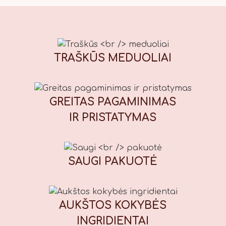
fruktozės sirupas, rūgštingumą
reguliuojanti medžiaga – citrinų
rūgštis, medaus kvapioji
medžiaga), auksaspalvis sirupas
TRAŠKŪS
MEDUOLIAI
(cukraus sirupas, druska),
prieskonių mišinys (gvazdikėliai,
cinamonas, kardamono sėklos,
muskato riešutai, kvapieji pipirai,
GREITAS PAGAMINIMAS
imbieras), kepimo milteliai, galimi
IR PRISTATYMAS
maistiniai dažikliai: E110 (geltona),
E122* (raudona), E133 (mėlyna), E151
(juoda). *Gali neigiamai paveikti
vaikų dėmesį ir aktyvumą. Maistinė
SAUGI
PAKUOTĖ
vertė (100 g): Energinė vertė: 1847
kJ / 439 kcal, riebalai: 13,7 g, iš
kurių sočiųjų riebalų rūgščių: 1,7 g,
AUKŠTOS KOKYBĖS
angliavandeniai: 71 g, iš kurių
cukrų: 56 g, baltymai: 7,8 g, druska:
INGRIDIENTAI