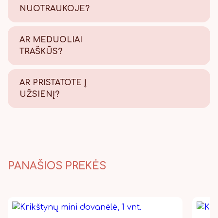
NUOTRAUKOJE?
Tikrai taip! Viską atliekame
savo kepyklėlėje, todėl
AR MEDUOLIAI
užtikriname kokybę.
TRAŠKŪS?
Tikrai traškūs - nes švieži!
AR PRISTATOTE Į
UŽSIENĮ?
Taip, pristatome, Lietuvos
paštu visame pasaulyje.
PANAŠIOS PREKĖS