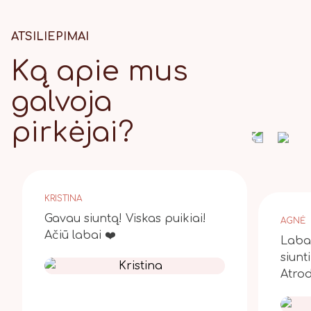
ATSILIEPIMAI
Ką apie mus
galvoja
pirkėjai?
KRISTINA
Gavau siuntą! Viskas puikiai!
AGNĖ
Ačiū labai ❤️
Laba 
siunt
Atrod