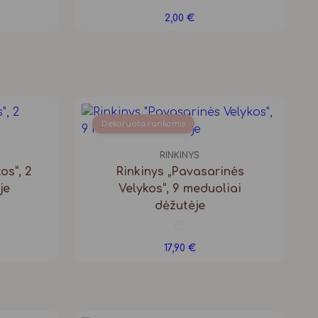
2,00
€
Dekoruota rankomis
RINKINYS
os”, 2
Rinkinys „Pavasarinės
je
Velykos”, 9 meduoliai
dėžutėje
17,90
€