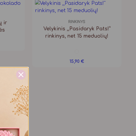
RINKINYS
 ir
Velykinis ,,Pasidaryk Pats!”
ės
rinkinys, net 15 meduolių!
15,90
€