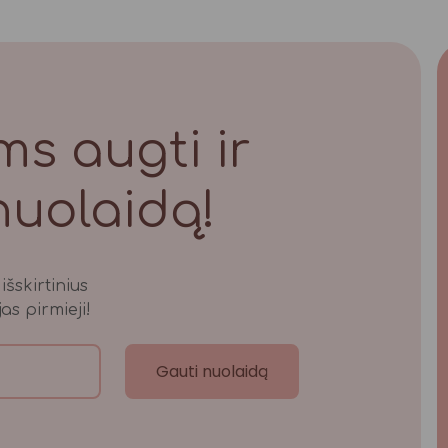
s augti ir
nuolaidą!
šskirtinius
as pirmieji!
Gauti nuolaidą