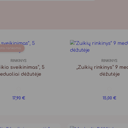
ota rankomis
RINKINYS
RINKINYS
ikio sveikinimas”, 5
„Zuikių rinkinys” 9 me
eduoliai dėžutėje
dėžutėje
17,90
€
15,00
€