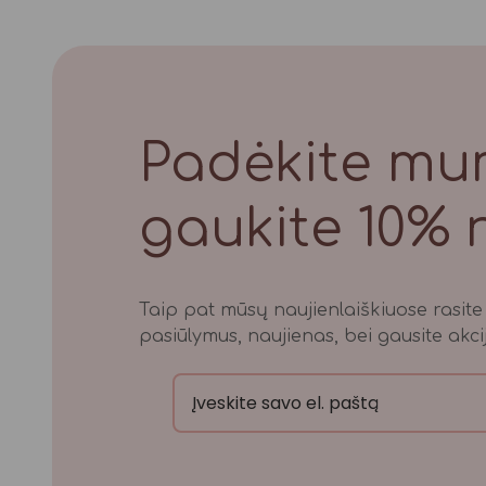
Padėkite mum
gaukite 10% 
Taip pat mūsų naujienlaiškiuose rasite i
pasiūlymus, naujienas, bei gausite akcij