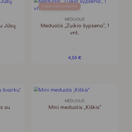
Dekoruota rankomis
MEDUOLIS
su Jūsų
Meduolis „Zuikio šypsena”, 1
vnt.
4,50
€
MEDUOLIS
is su
Mini meduolis „Kiškis”