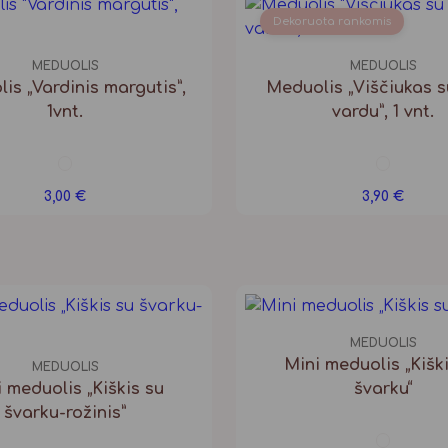
Dekoruota rankomis
MEDUOLIS
MEDUOLIS
is „Vardinis margutis”,
Meduolis „Viščiukas 
1vnt.
vardu”, 1 vnt.
3,00
€
3,90
€
MEDUOLIS
Mini meduolis „Kišk
MEDUOLIS
 meduolis „Kiškis su
švarku“
švarku-rožinis”