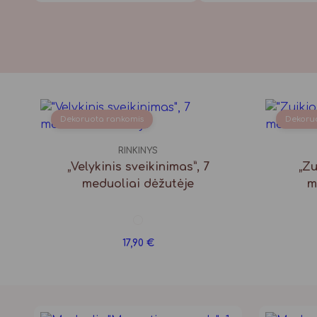
Dekoruota rankomis
Dekoru
RINKINYS
„Velykinis sveikinimas”, 7
„Zu
meduoliai dėžutėje
m
17,90
€