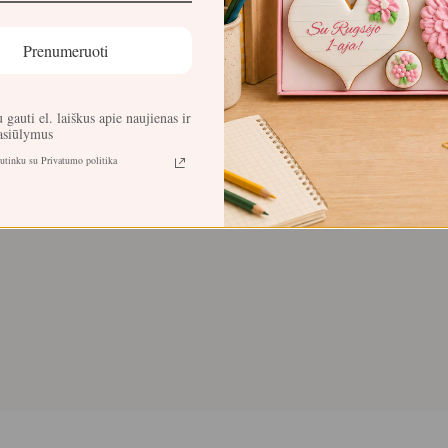
Prenumeruoti
 gauti el. laiškus apie naujienas ir
pasiūlymus
sutinku su Privatumo politika