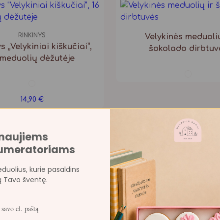
RINKINYS
Velykinės meduolių
s „Velykiniai kiškučiai”,
šokolado dirbtuv
 meduolių dėžutėje
14,90
€
 naujiems
umeratoriams
duolius, kurie pasaldins
ą Tavo šventę.