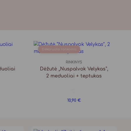
Dekoruota rankomis
RINKINYS
duoliai
Dėžutė „Nuspalvok Velykas”,
2 meduoliai + teptukas
10,90
€