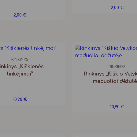
2,00
€
2,00
€
RINKINYS
inkinys „Kiškienės
RINKINYS
linkėjimai”
Rinkinys „Kiškio Velyk
meduoliai dėžutė
10,90
€
10,90
€