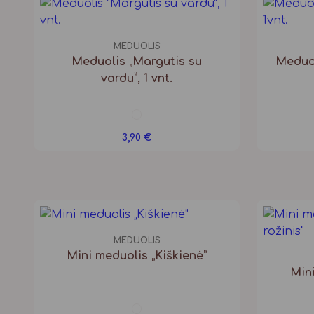
MEDUOLIS
Meduolis „Margutis su
Meduol
vardu”, 1 vnt.
3,90
€
MEDUOLIS
Mini meduolis „Kiškienė”
Mini