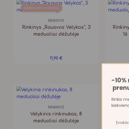
Dekoruota rankomis
RINKINYS
Rinkinys „Rausvos Velykos”, 3
Rinkiny
meduoliai dėžutėje
16
11,90
€
-10%
pren
Rinkis me
kiekvien
RINKINYS
Velykinis rinkinukas, 8
meduoliai dėžutėje