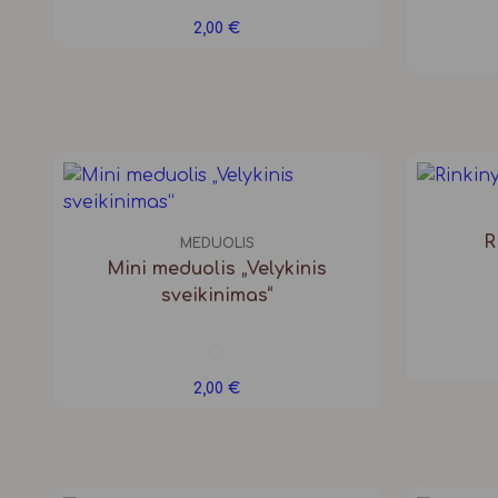
2,00
€
R
MEDUOLIS
Mini meduolis „Velykinis
sveikinimas“
2,00
€