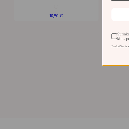
10,90
€
Sutinku
kitus 
Perskaičiau ir 