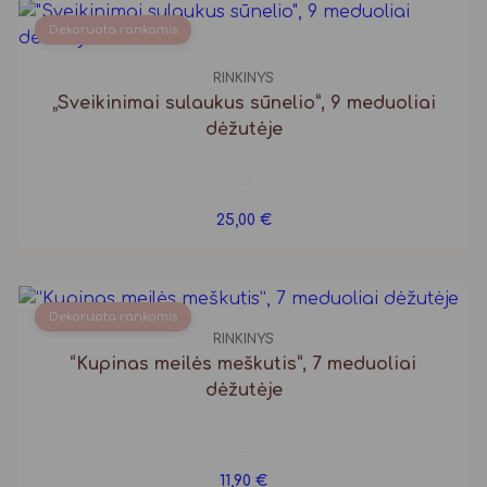
Dekoruota rankomis
RINKINYS
„Sveikinimai sulaukus sūnelio”, 9 meduoliai
dėžutėje
25,00
€
Dekoruota rankomis
RINKINYS
“Kupinas meilės meškutis”, 7 meduoliai
dėžutėje
11,90
€