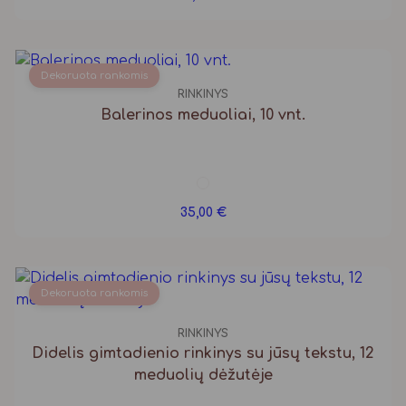
Dekoruota rankomis
RINKINYS
Balerinos meduoliai, 10 vnt.
35,00
€
Dekoruota rankomis
RINKINYS
Didelis gimtadienio rinkinys su jūsų tekstu, 12
meduolių dėžutėje