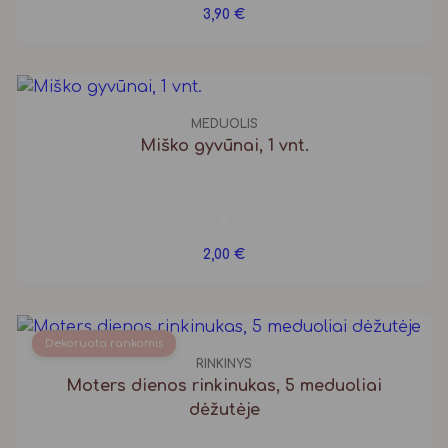
3,90
€
MEDUOLIS
Miško gyvūnai, 1 vnt.
2,00
€
Dekoruota rankomis
RINKINYS
Moters dienos rinkinukas, 5 meduoliai
dėžutėje