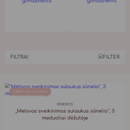
gimtadienis
gimtadienis
FILTRAI
Dekoruota rankomis
RINKINYS
„Melsvas sveikinimas sulaukus sūnelio”, 3
meduoliai dėžutėje