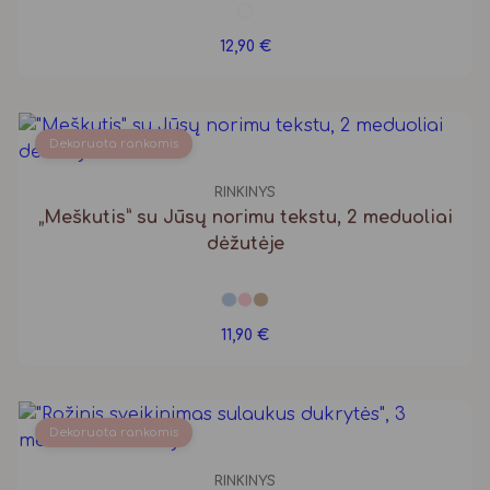
12,90
€
Dekoruota rankomis
RINKINYS
„Meškutis” su Jūsų norimu tekstu, 2 meduoliai
dėžutėje
11,90
€
Dekoruota rankomis
RINKINYS