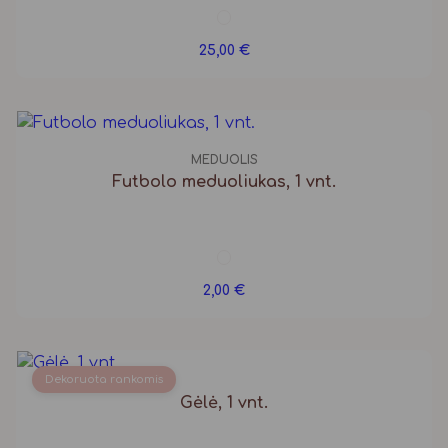
25,00
€
MEDUOLIS
Futbolo meduoliukas, 1 vnt.
2,00
€
Dekoruota rankomis
Gėlė, 1 vnt.