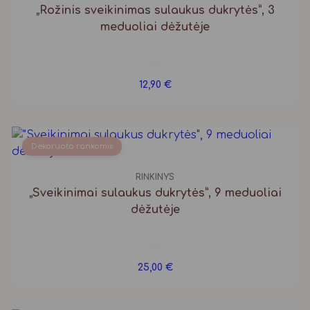
„Rožinis sveikinimas sulaukus dukrytės”, 3
meduoliai dėžutėje
12,90
€
Dekoruota rankomis
RINKINYS
„Sveikinimai sulaukus dukrytės”, 9 meduoliai
dėžutėje
25,00
€