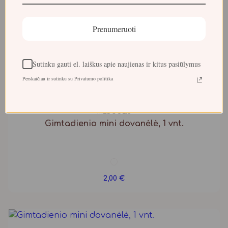
Gimtadienio mini dovanėlė, 1 vnt.
Prenumeruoti
2,00
€
Sutinku gauti el. laiškus apie naujienas ir kitus pasiūlymus
Perskaičiau ir sutinku su Privatumo politika
MEDUOLIS
Gimtadienio mini dovanėlė, 1 vnt.
2,00
€