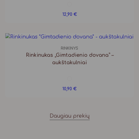
12,90
€
RINKINYS
Rinkinukas „Gimtadienio dovana” –
aukštakulniai
10,90
€
Daugiau prekių