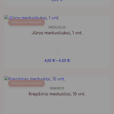
Dekoruota rankomis
MEDUOLIS
Jūros meduoliukai, 1 vnt.
Price
4,00
€
–
4,50
€
range:
4,00 €
through
4,50 €
Dekoruota rankomis
RINKINYS
Krepšinio meduoliai, 10 vnt.