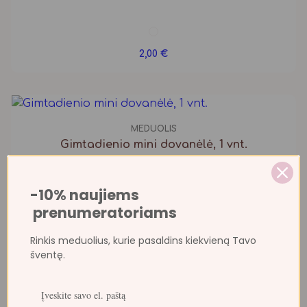
2,00
€
MEDUOLIS
Gimtadienio mini dovanėlė, 1 vnt.
-10% naujiems
prenumeratoriams
2,00
€
Rinkis meduolius, kurie pasaldins kiekvieną Tavo
šventę.
MEDUOLIS