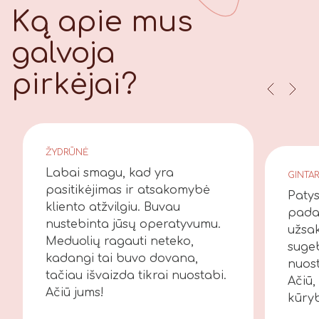
Ką apie mus
galvoja
pirkėjai?
ŽYDRŪNĖ
Labai smagu, kad yra
GINTA
pasitikėjimas ir atsakomybė
Patys
kliento atžvilgiu. Buvau
pada
nustebinta jūsų operatyvumu.
užsak
Meduolių ragauti neteko,
sugeb
kadangi tai buvo dovana,
nuost
tačiau išvaizda tikrai nuostabi.
Ačiū,
Ačiū jums!
kūry