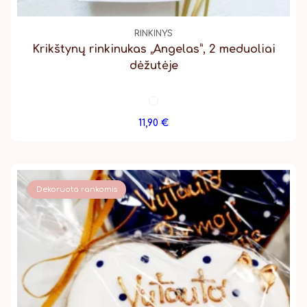
RINKINYS
Krikštynų rinkinukas „Angelas”, 2 meduoliai
dėžutėje
11,90
€
Dekoruota rankomis