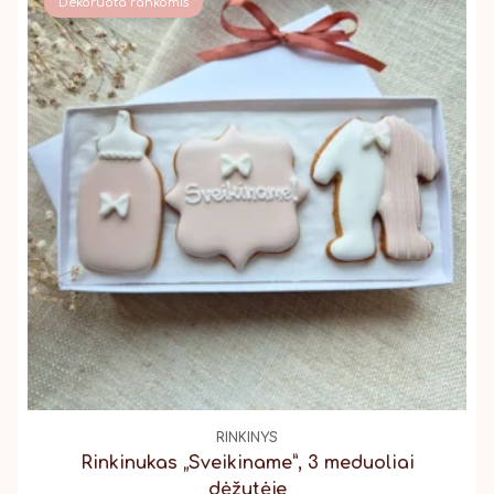
Dekoruota rankomis
RINKINYS
Rinkinukas „Sveikiname”, 3 meduoliai
dėžutėje