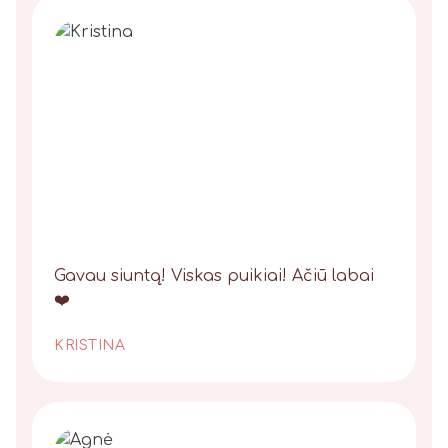
Gavau siuntą! Viskas puikiai! Ačiū labai
❤️
KRISTINA