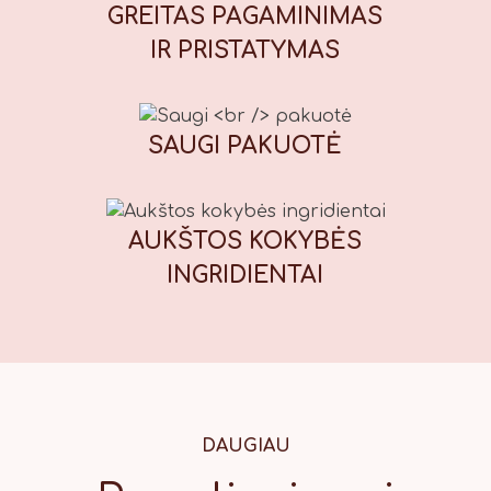
muskato riešutai, kvapieji pipirai,
GREITAS PAGAMINIMAS
imbieras), kepimo milteliai, galimi
IR PRISTATYMAS
maistiniai dažikliai: E110 (geltona),
E122* (raudona), E133 (mėlyna), E151
(juoda). *Gali neigiamai paveikti
vaikų dėmesį ir aktyvumą. Maistinė
SAUGI
PAKUOTĖ
vertė (100 g): Energinė vertė: 1847
kJ / 439 kcal, riebalai: 13,7 g, iš
kurių sočiųjų riebalų rūgščių: 1,7 g,
AUKŠTOS KOKYBĖS
angliavandeniai: 71 g, iš kurių
cukrų: 56 g, baltymai: 7,8 g, druska:
INGRIDIENTAI
0,42 g.
DAUGIAU