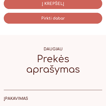
Į KREPŠELĮ
Pirkti dabar
DAUGIAU
Prekės
aprašymas
ĮPAKAVIMAS
8,5 x 18cm melsva dėžutė su mėlynu