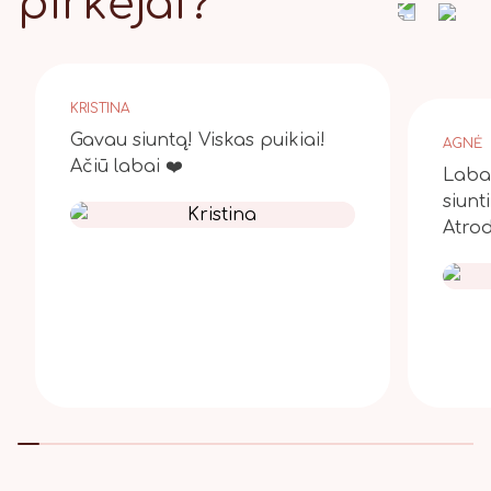
pirkėjai?
KRISTINA
Gavau siuntą! Viskas puikiai!
AGNĖ
Ačiū labai ❤️
Laba 
siunt
Atrod