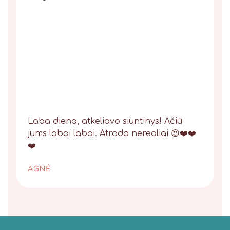
Laba diena, atkeliavo siuntinys! Ačiū
jums labai labai. Atrodo nerealiai 😍❤️❤️
❤️
AGNĖ