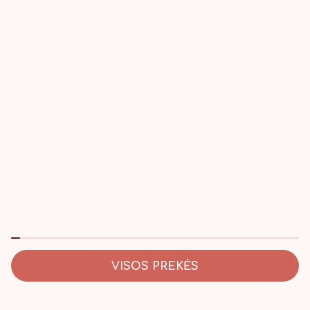
Perskaičiau ir sutinku su Privatumo politika
VISOS PREKĖS