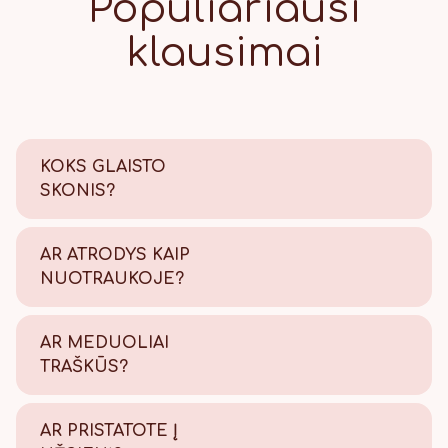
Populiariausi
klausimai
KOKS GLAISTO
SKONIS?
Saldus su šiek tiek citrinos
rūgštelės.
AR ATRODYS KAIP
NUOTRAUKOJE?
Tikrai taip! Viską atliekame
savo kepyklėlėje, todėl
AR MEDUOLIAI
užtikriname kokybę.
TRAŠKŪS?
Tikrai traškūs - nes švieži!
AR PRISTATOTE Į