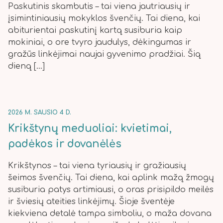
Paskutinis skambutis – tai viena jautriausių ir
įsimintiniausių mokyklos švenčių. Tai diena, kai
abiturientai paskutinį kartą susiburia kaip
mokiniai, o ore tvyro jaudulys, dėkingumas ir
gražūs linkėjimai naujai gyvenimo pradžiai. Šią
dieną […]
2026 M. SAUSIO 4 D.
Krikštynų meduoliai: kvietimai,
padėkos ir dovanėlės
Krikštynos – tai viena tyriausių ir gražiausių
šeimos švenčių. Tai diena, kai aplink mažą žmogų
susiburia patys artimiausi, o oras prisipildo meilės
ir šviesių ateities linkėjimų. Šioje šventėje
kiekviena detalė tampa simboliu, o maža dovana