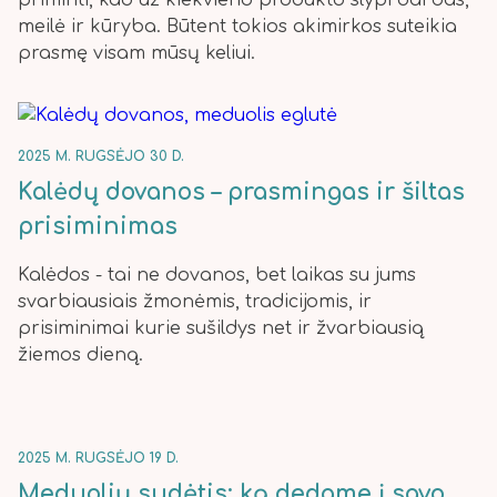
priminti, kad už kiekvieno produkto slypi darbas,
meilė ir kūryba. Būtent tokios akimirkos suteikia
prasmę visam mūsų keliui.
2025 M. RUGSĖJO 30 D.
Kalėdų dovanos – prasmingas ir šiltas
prisiminimas
Kalėdos - tai ne dovanos, bet laikas su jums
svarbiausiais žmonėmis, tradicijomis, ir
prisiminimai kurie sušildys net ir žvarbiausią
žiemos dieną.
2025 M. RUGSĖJO 19 D.
Meduolių sudėtis: ką dedame į savo