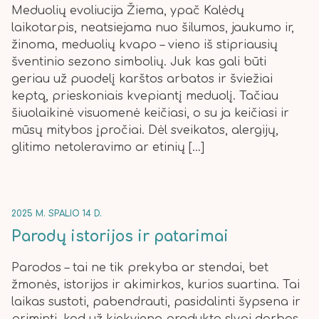
Meduolių evoliucija Žiema, ypač Kalėdų
laikotarpis, neatsiejama nuo šilumos, jaukumo ir,
žinoma, meduolių kvapo – vieno iš stipriausių
šventinio sezono simbolių. Juk kas gali būti
geriau už puodelį karštos arbatos ir šviežiai
keptą, prieskoniais kvepiantį meduolį. Tačiau
šiuolaikinė visuomenė keičiasi, o su ja keičiasi ir
mūsų mitybos įpročiai. Dėl sveikatos, alergijų,
glitimo netoleravimo ar etinių […]
2025 M. SPALIO 14 D.
Parodų istorijos ir patarimai
Parodos – tai ne tik prekyba ar stendai, bet
žmonės, istorijos ir akimirkos, kurios suartina. Tai
laikas sustoti, pabendrauti, pasidalinti šypsena ir