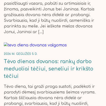
pasidžiaugti vasara, pabūti su artimaisiais ir,
žinoma, pasveikinti Jonus bei Janinas. Kartais
gražiausia dovana nėra didelė ar prabangi.
Svarbiausia, kad ji būtų nuoširdi, asmeniška ir
parinkta su meile. Jei ieškote mielos dovanos
Jonui, Janinai ar […]
2026 M. GEGUŽĖS 5 D.
Tėvo dienos dovanos: rankų darbo
meduoliai tėčiui, seneliui ir krikšto
tėčiui
Tėvo diena, tai graži proga sustoti, padėkoti ir
parodyti dėmesį svarbiausiems šeimos vyrams.
Kartais šilčiausia dovana nėra didelė ar
prabangi, svarbiausia, kad ji būtų nuoširdi,