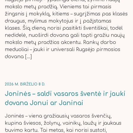
mokslo metų pradžią. Vieniems tai pirmasis
žingsnis į mokyklą, kitiems – sugrįžimas pas klasės
draugus, mylimus mokytojus ir į pažįstamas
klases. Šią dieną norisi pasitikti šventiškai, todėl
nedidelė, nuoširdi dovana gali tapti gražiu naujų
mokslo metų pradžios akcentu. Rankų darbo
meduoliai – jauki ir universali Rugsėjo pirmosios
dovana […]
2026 M. BIRŽELIO 8 D.
Joninės – saldi vasaros šventė ir jauki
dovana Jonui ar Janinai
Joninės – viena gražiausių vasaros švenčių,
kupina šviesos, žolynų, vainikų, laužų ir jaukaus
buvimo kartu. Tai metas, kai norisi sustoti,