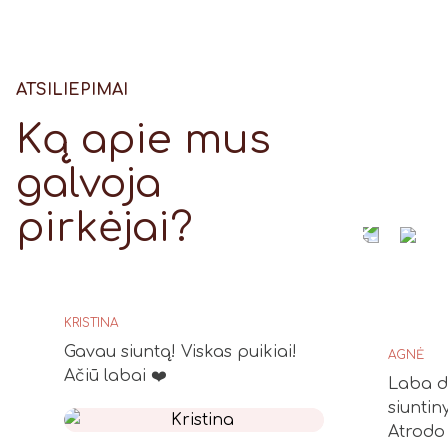
ATSILIEPIMAI
Ką apie mus
galvoja
pirkėjai?
KRISTINA
Gavau siuntą! Viskas puikiai!
AGNĖ
Ačiū labai ❤️
Laba di
siuntin
Atrodo 