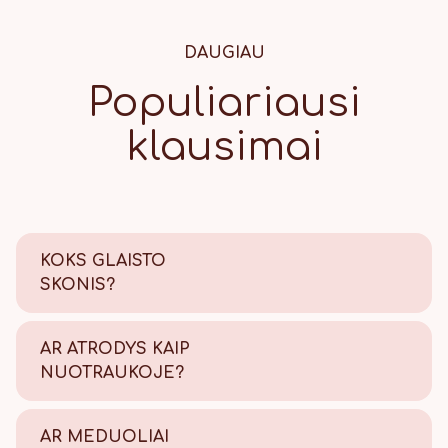
DAUGIAU
Populiariausi
klausimai
KOKS GLAISTO
SKONIS?
Saldus su šiek tiek citrinos
rūgštelės.
AR ATRODYS KAIP
NUOTRAUKOJE?
Tikrai taip! Viską atliekame
savo kepyklėlėje, todėl
AR MEDUOLIAI
užtikriname kokybę.