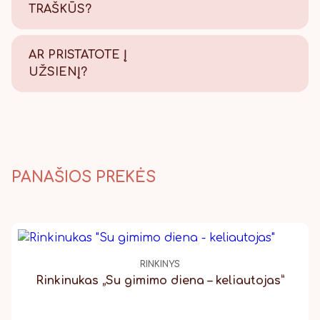
TRAŠKŪS?
Tikrai traškūs - nes švieži!
AR PRISTATOTE Į
UŽSIENĮ?
Taip, pristatome, Lietuvos
paštu visame pasaulyje.
PANAŠIOS PREKĖS
RINKINYS
Rinkinukas „Su gimimo diena – keliautojas”