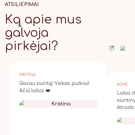
ATSILIEPIMAI
Ką apie mus
galvoja
pirkėjai?
KRISTINA
Gavau siuntą! Viskas puikiai!
AGNĖ
Ačiū labai ❤️
Laba di
siuntin
Atrodo 