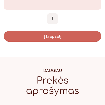
produkto kiekis: "Meškutis"
-
+
Į krepšelį
DAUGIAU
Prekės
aprašymas