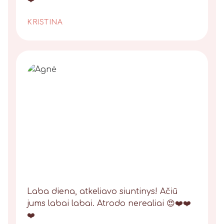
KRISTINA
Laba diena, atkeliavo siuntinys! Ačiū
jums labai labai. Atrodo nerealiai 😍❤️❤️
❤️