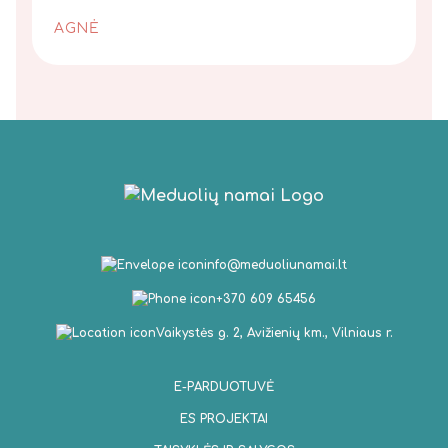
AGNĖ
info@meduoliunamai.lt
+370 609 65456
Vaikystės g. 2, Avižienių km., Vilniaus r.
E-PARDUOTUVĖ
ES PROJEKTAI