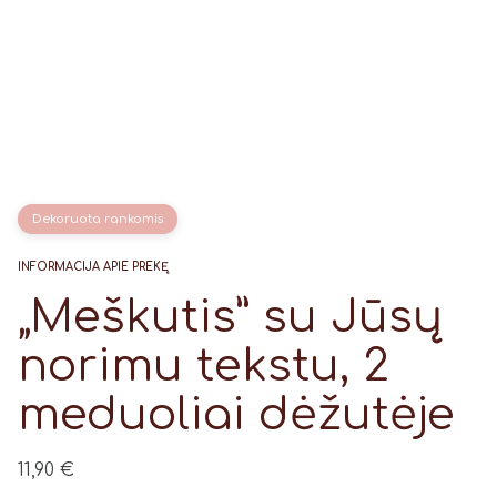
Dekoruota rankomis
INFORMACIJA APIE PREKĘ
„Meškutis” su Jūsų
norimu tekstu, 2
meduoliai dėžutėje
11,90
€