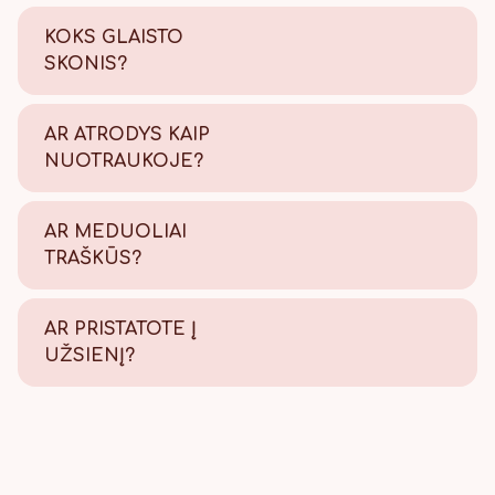
KOKS GLAISTO
SKONIS?
Saldus su šiek tiek citrinos
rūgštelės.
AR ATRODYS KAIP
NUOTRAUKOJE?
Tikrai taip! Viską atliekame
savo kepyklėlėje, todėl
AR MEDUOLIAI
užtikriname kokybę.
TRAŠKŪS?
Tikrai traškūs - nes švieži!
AR PRISTATOTE Į
UŽSIENĮ?
Taip, pristatome, Lietuvos
paštu visame pasaulyje.