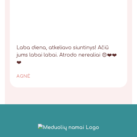
Laba diena, atkeliavo siuntinys! Ačiū
jums labai labai. Atrodo nerealiai 😍❤️❤️
❤️
AGNĖ