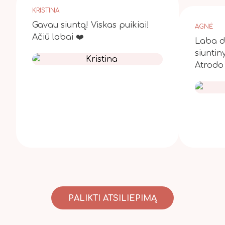
KRISTINA
Gavau siuntą! Viskas puikiai!
AGNĖ
Ačiū labai ❤️
Laba di
siuntin
Atrodo 
PALIKTI ATSILIEPIMĄ