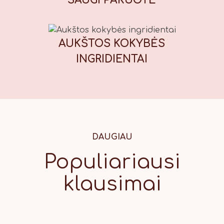
SAUGI
PAKUOTĖ
vertė (100 g): Energinė vertė: 1847
kJ / 439 kcal, riebalai: 13,7 g, iš
kurių sočiųjų riebalų rūgščių: 1,7 g,
AUKŠTOS KOKYBĖS
angliavandeniai: 71 g, iš kurių
cukrų: 56 g, baltymai: 7,8 g, druska:
INGRIDIENTAI
0,42 g.
DAUGIAU
Populiariausi
klausimai