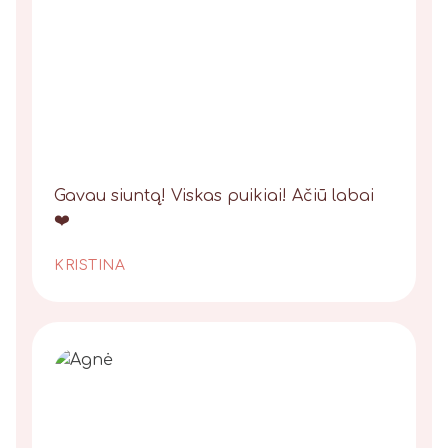
Gavau siuntą! Viskas puikiai! Ačiū labai
❤️
KRISTINA