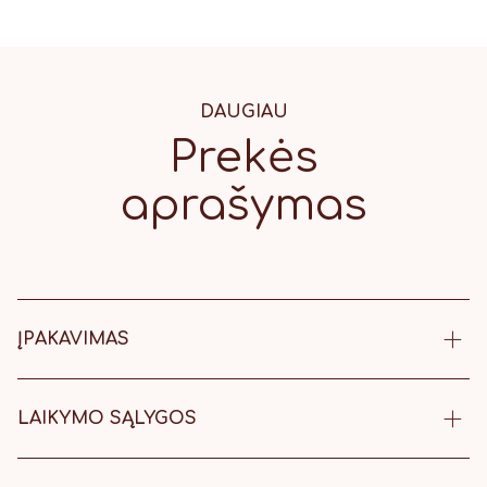
DAUGIAU
Prekės
aprašymas
ĮPAKAVIMAS
18 x 8,5 cm dėžutė surišta
kaspinėliu.
LAIKYMO SĄLYGOS
Laikyti šaltoje, vėsioje vietoje.
Meduoliukus rekomenduojama