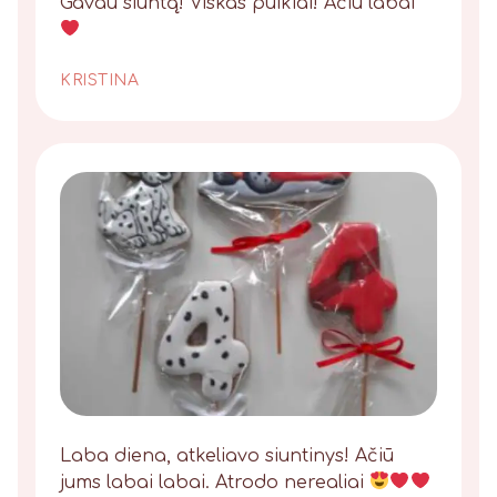
Gavau siuntą! Viskas puikiai! Ačiū labai
KRISTINA
Laba diena, atkeliavo siuntinys! Ačiū
jums labai labai. Atrodo nerealiai