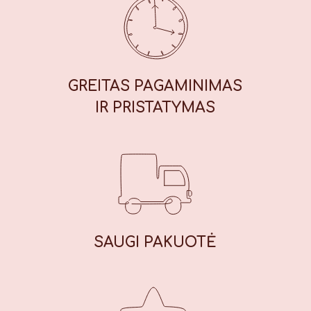
vaikų dėmesį ir aktyvumą. Maistinė
vertė (100 g): Energinė vertė: 1847
kJ / 439 kcal, riebalai: 13,7 g, iš
kurių sočiųjų riebalų rūgščių: 1,7 g,
angliavandeniai: 71 g, iš kurių
GREITAS PAGAMINIMAS
cukrų: 56 g, baltymai: 7,8 g, druska:
IR PRISTATYMAS
0,42 g.
SAUGI
PAKUOTĖ