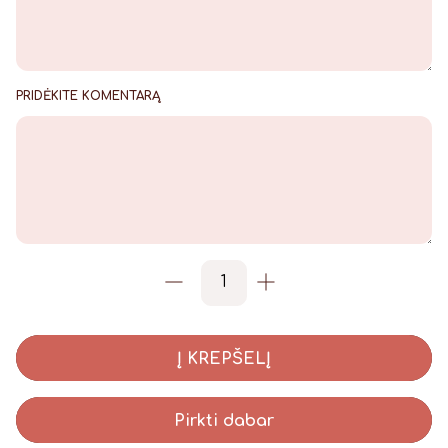
PRIDĖKITE KOMENTARĄ
produkto kiekis: Rinkinukas
-
+
Į KREPŠELĮ
Pirkti dabar