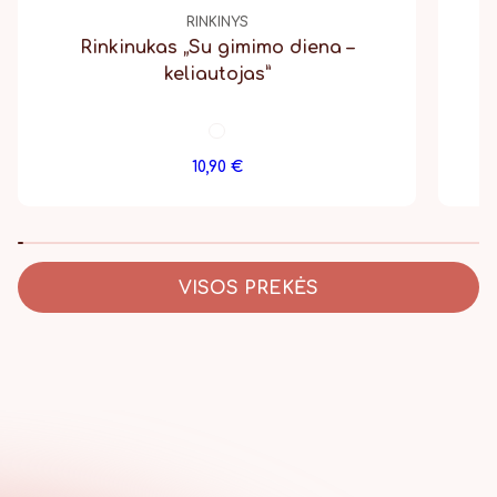
RINKINYS
Rinkinukas „Su gimimo diena –
G
keliautojas”
10,90
€
VISOS PREKĖS