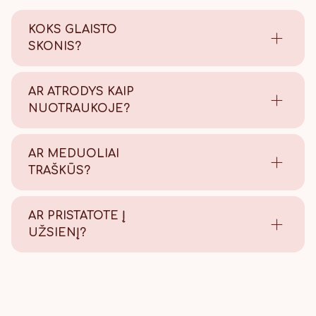
KOKS GLAISTO
SKONIS?
Saldus su šiek tiek citrinos
rūgštelės.
AR ATRODYS KAIP
NUOTRAUKOJE?
Tikrai taip! Viską atliekame
savo kepyklėlėje, todėl
AR MEDUOLIAI
užtikriname kokybę.
TRAŠKŪS?
Tikrai traškūs - nes švieži!
AR PRISTATOTE Į
UŽSIENĮ?
Taip, pristatome, Lietuvos
paštu visame pasaulyje.