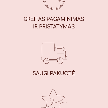
kJ / 439 kcal, riebalai: 13,7 g, iš
kurių sočiųjų riebalų rūgščių: 1,7 g,
angliavandeniai: 71 g, iš kurių
GREITAS PAGAMINIMAS
cukrų: 56 g, baltymai: 7,8 g, druska:
IR PRISTATYMAS
0,42 g.
SAUGI
PAKUOTĖ