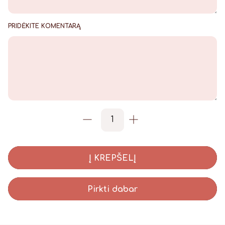
PRIDĖKITE KOMENTARĄ
produkto kiekis: Gimtadieni
-
+
Į KREPŠELĮ
Pirkti dabar