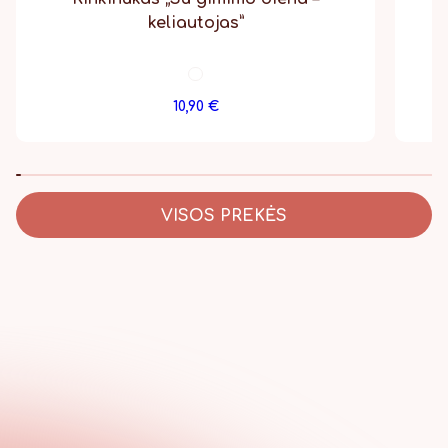
keliautojas”
10,90
€
VISOS PREKĖS