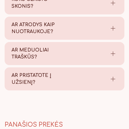
SKONIS?
Saldus su šiek tiek citrinos
rūgštelės.
AR ATRODYS KAIP
NUOTRAUKOJE?
Tikrai taip! Viską atliekame
savo kepyklėlėje, todėl
AR MEDUOLIAI
užtikriname kokybę.
TRAŠKŪS?
Tikrai traškūs - nes švieži!
AR PRISTATOTE Į
UŽSIENĮ?
Taip, pristatome, Lietuvos
paštu visame pasaulyje.
PANAŠIOS PREKĖS