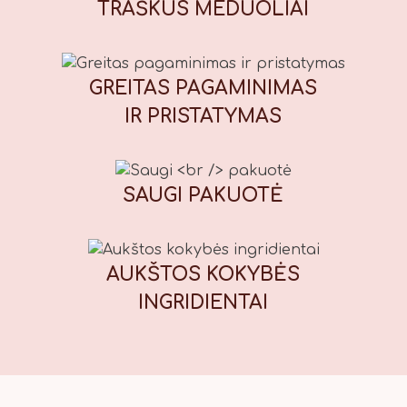
TRAŠKŪS
MEDUOLIAI
(cukraus sirupas, druska),
prieskonių mišinys (gvazdikėliai,
cinamonas, kardamono sėklos,
muskato riešutai, kvapieji pipirai,
GREITAS PAGAMINIMAS
imbieras), kepimo milteliai, galimi
IR PRISTATYMAS
maistiniai dažikliai: E110 (geltona),
E122* (raudona), E133 (mėlyna), E151
(juoda). *Gali neigiamai paveikti
vaikų dėmesį ir aktyvumą. Maistinė
SAUGI
PAKUOTĖ
vertė (100 g): Energinė vertė: 1847
kJ / 439 kcal, riebalai: 13,7 g, iš
kurių sočiųjų riebalų rūgščių: 1,7 g,
AUKŠTOS KOKYBĖS
angliavandeniai: 71 g, iš kurių
cukrų: 56 g, baltymai: 7,8 g, druska:
INGRIDIENTAI
0,42 g.