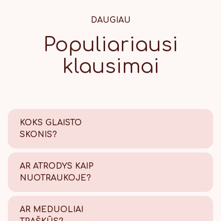
DAUGIAU
Populiariausi
klausimai
KOKS GLAISTO
SKONIS?
Saldus su šiek tiek citrinos
rūgštelės.
AR ATRODYS KAIP
NUOTRAUKOJE?
Tikrai taip! Viską atliekame
savo kepyklėlėje, todėl
AR MEDUOLIAI
užtikriname kokybę.