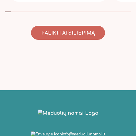
PALIKTI ATSILIEPIMĄ
info@meduoliunamai.lt