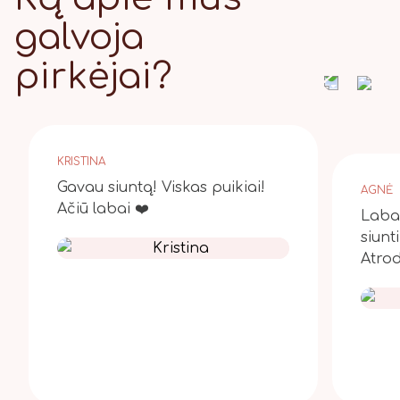
galvoja
pirkėjai?
KRISTINA
Gavau siuntą! Viskas puikiai!
AGNĖ
Ačiū labai ❤️
Laba 
siunt
Atrod