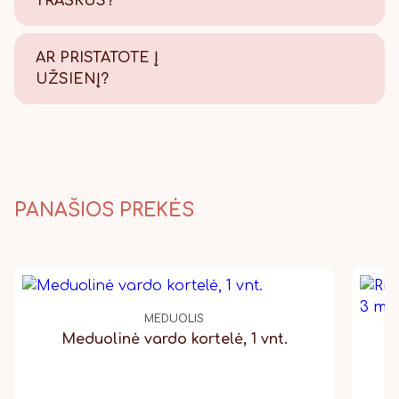
TRAŠKŪS?
Tikrai traškūs - nes švieži!
AR PRISTATOTE Į
UŽSIENĮ?
Taip, pristatome, Lietuvos
paštu visame pasaulyje.
PANAŠIOS PREKĖS
MEDUOLIS
Meduolinė vardo kortelė, 1 vnt.