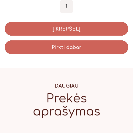
produkto kiekis: Vardo korte
-
+
Į KREPŠELĮ
Pirkti dabar
DAUGIAU
Prekės
aprašymas