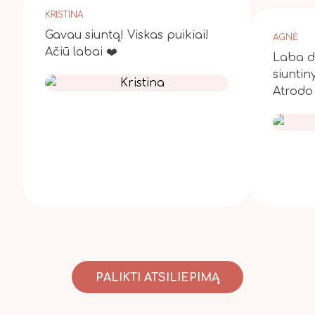
KRISTINA
Gavau siuntą! Viskas puikiai!
AGNĖ
Ačiū labai ❤️
Laba di
siuntin
Atrodo 
PALIKTI ATSILIEPIMĄ