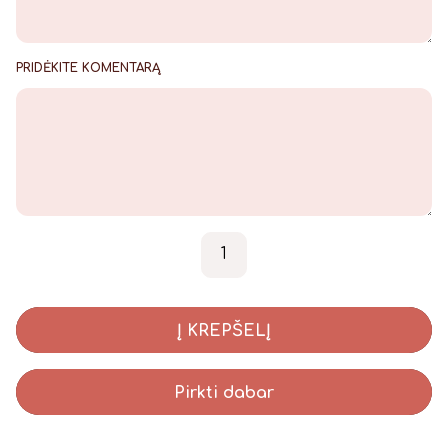
PRIDĖKITE KOMENTARĄ
produkto kiekis: Meduolinė 
-
+
Į KREPŠELĮ
Pirkti dabar