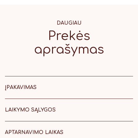
DAUGIAU
Prekės
aprašymas
ĮPAKAVIMAS
8 cm dydžio meduolis skaidriame
maišelyje, surištas kaspinėliu.
LAIKYMO SĄLYGOS
Laikyti šaltoje, vėsioje vietoje.
Meduoliukus rekomenduojama
suvartoti per 6 mėnesius.
APTARNAVIMO LAIKAS