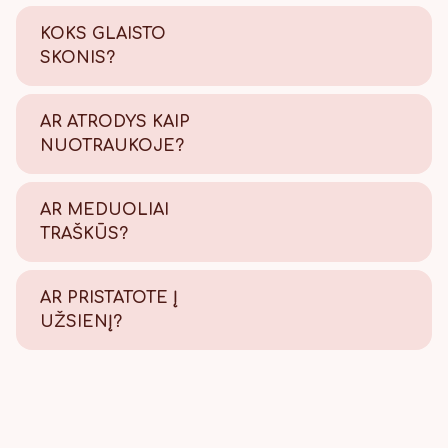
KOKS GLAISTO
SKONIS?
Saldus su šiek tiek citrinos
rūgštelės.
AR ATRODYS KAIP
NUOTRAUKOJE?
Tikrai taip! Viską atliekame
savo kepyklėlėje, todėl
AR MEDUOLIAI
užtikriname kokybę.
TRAŠKŪS?
Tikrai traškūs - nes švieži!
AR PRISTATOTE Į
UŽSIENĮ?
Taip, pristatome, Lietuvos
paštu visame pasaulyje.