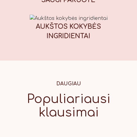
SAUGI
PAKUOTĖ
vertė (100 g): Energinė vertė: 1847
kJ / 439 kcal, riebalai: 13,7 g, iš
kurių sočiųjų riebalų rūgščių: 1,7 g,
AUKŠTOS KOKYBĖS
angliavandeniai: 71 g, iš kurių
cukrų: 56 g, baltymai: 7,8 g, druska:
INGRIDIENTAI
0,42 g.
DAUGIAU
Populiariausi
klausimai