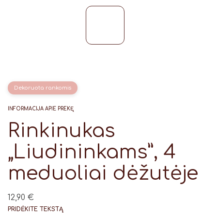
Dekoruota rankomis
INFORMACIJA APIE PREKĘ
Rinkinukas
„Liudininkams”, 4
meduoliai dėžutėje
12,90
€
PRIDĖKITE TEKSTĄ