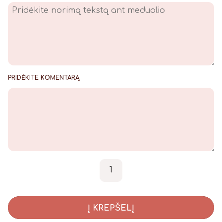
PRIDĖKITE KOMENTARĄ
produkto kiekis: Rinkinukas
-
+
Į KREPŠELĮ