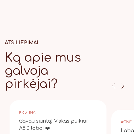
ATSILIEPIMAI
Ką apie mus
galvoja
pirkėjai?
KRISTINA
Gavau siuntą! Viskas puikiai!
AGNĖ
Ačiū labai ❤️
Laba 