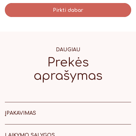
Pirkti dabar
DAUGIAU
Prekės
aprašymas
ĮPAKAVIMAS
8,5 x 18 cm balta dėžutė su rudu
kaspinu.
LAIKYMO SĄLYGOS