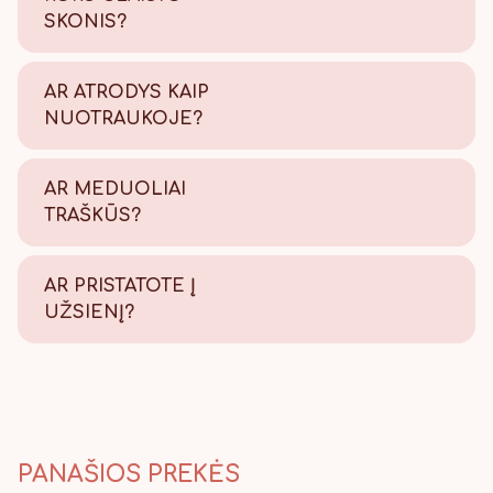
SKONIS?
Saldus su šiek tiek citrinos
rūgštelės.
AR ATRODYS KAIP
NUOTRAUKOJE?
Tikrai taip! Viską atliekame
savo kepyklėlėje, todėl
AR MEDUOLIAI
užtikriname kokybę.
TRAŠKŪS?
Tikrai traškūs - nes švieži!
AR PRISTATOTE Į
UŽSIENĮ?
Taip, pristatome, Lietuvos
paštu visame pasaulyje.
PANAŠIOS PREKĖS