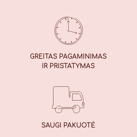
maistiniai dažikliai: E110 (geltona),
E122* (raudona), E133 (mėlyna), E151
(juoda). *Gali neigiamai paveikti
vaikų dėmesį ir aktyvumą. Maistinė
vertė (100 g): Energinė vertė: 1847
kJ / 439 kcal, riebalai: 13,7 g, iš
kurių sočiųjų riebalų rūgščių: 1,7 g,
angliavandeniai: 71 g, iš kurių
GREITAS PAGAMINIMAS
cukrų: 56 g, baltymai: 7,8 g, druska:
IR PRISTATYMAS
0,42 g.
SAUGI
PAKUOTĖ