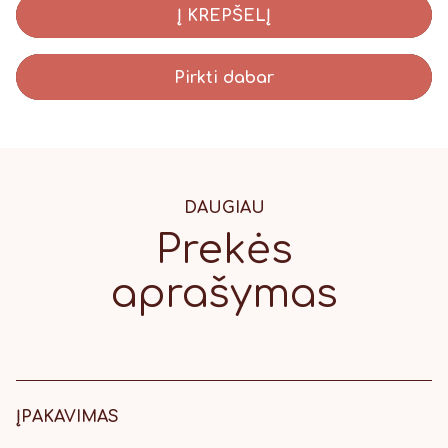
Į KREPŠELĮ
Pirkti dabar
DAUGIAU
Prekės
aprašymas
ĮPAKAVIMAS
16 x 16 cm balta dėžutė su rudu