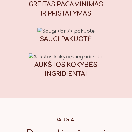
muskato riešutai, kvapieji pipirai,
GREITAS PAGAMINIMAS
imbieras), kepimo milteliai, galimi
IR PRISTATYMAS
maistiniai dažikliai: E110 (geltona),
E122* (raudona), E133 (mėlyna), E151
(juoda). *Gali neigiamai paveikti
vaikų dėmesį ir aktyvumą. Maistinė
SAUGI
PAKUOTĖ
vertė (100 g): Energinė vertė: 1847
kJ / 439 kcal, riebalai: 13,7 g, iš
kurių sočiųjų riebalų rūgščių: 1,7 g,
AUKŠTOS KOKYBĖS
angliavandeniai: 71 g, iš kurių
cukrų: 56 g, baltymai: 7,8 g, druska:
INGRIDIENTAI
0,42 g.
DAUGIAU