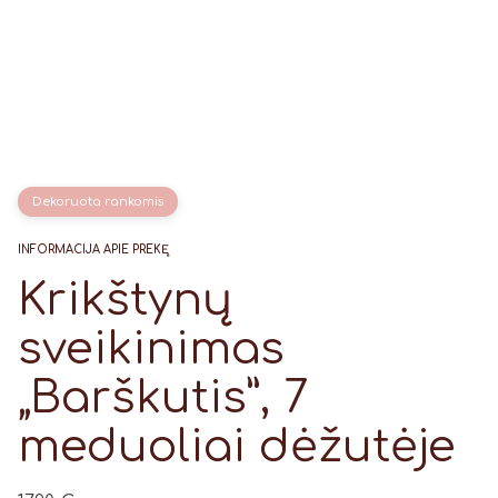
Dekoruota rankomis
INFORMACIJA APIE PREKĘ
Krikštynų
sveikinimas
„Barškutis”, 7
meduoliai dėžutėje