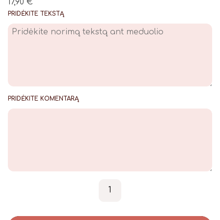
17,90
€
PRIDĖKITE TEKSTĄ
PRIDĖKITE KOMENTARĄ
produkto kiekis: Krikštynų 
-
+