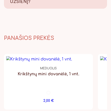
UŽSIENĮ?
Taip, pristatome, Lietuvos
paštu visame pasaulyje.
PANAŠIOS PREKĖS
MEDUOLIS
Krikštynų mini dovanėlė, 1 vnt.
2,00
€