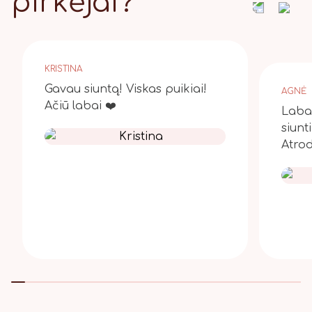
pirkėjai?
KRISTINA
Gavau siuntą! Viskas puikiai!
AGNĖ
Ačiū labai ❤️
Laba 
siunt
Atrod