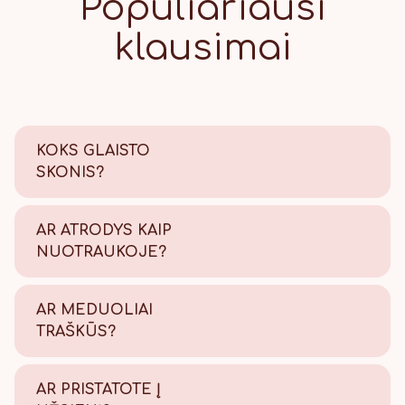
Populiariausi
klausimai
KOKS GLAISTO
SKONIS?
Saldus su šiek tiek citrinos
rūgštelės.
AR ATRODYS KAIP
NUOTRAUKOJE?
Tikrai taip! Viską atliekame
savo kepyklėlėje, todėl
AR MEDUOLIAI
užtikriname kokybę.
TRAŠKŪS?
Tikrai traškūs - nes švieži!
AR PRISTATOTE Į