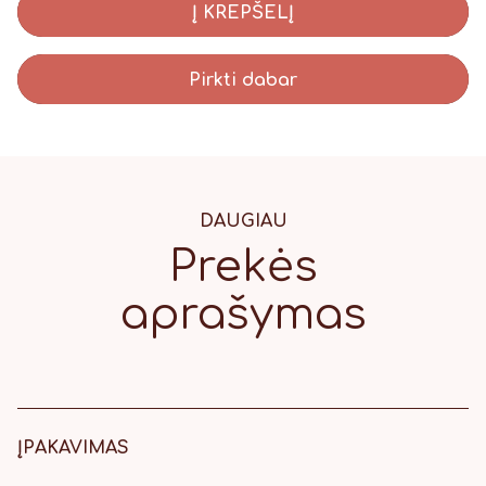
Į KREPŠELĮ
Pirkti dabar
DAUGIAU
Prekės
aprašymas
ĮPAKAVIMAS
18 x 8.5cm dėžutė su kaspinėliu.