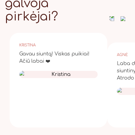
galvoja
pirkėjai?
KRISTINA
Gavau siuntą! Viskas puikiai!
AGNĖ
Ačiū labai ❤️
Laba di
siuntin
Atrodo 