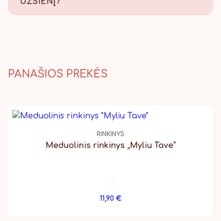
UŽSIENĮ?
Taip, pristatome, Lietuvos
paštu visame pasaulyje.
PANAŠIOS PREKĖS
RINKINYS
Meduolinis rinkinys „Myliu Tave”
11,90
€