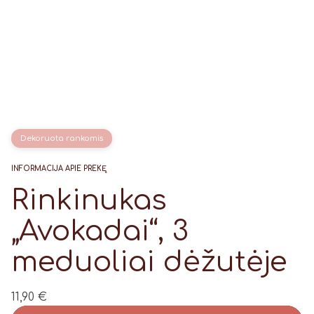
Dekoruota rankomis
INFORMACIJA APIE PREKĘ
Rinkinukas
„Avokadai“, 3
meduoliai dėžutėje
11,90
€