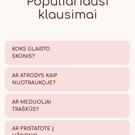
Populiariausi
klausimai
KOKS GLAISTO
SKONIS?
Saldus su šiek tiek citrinos
rūgštelės.
AR ATRODYS KAIP
NUOTRAUKOJE?
Tikrai taip! Viską atliekame
savo kepyklėlėje, todėl
AR MEDUOLIAI
užtikriname kokybę.
TRAŠKŪS?
Tikrai traškūs - nes švieži!
AR PRISTATOTE Į