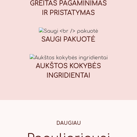
muskato riešutai, kvapieji pipirai,
GREITAS PAGAMINIMAS
imbieras), kepimo milteliai, galimi
IR PRISTATYMAS
maistiniai dažikliai: E110 (geltona),
E122* (raudona), E133 (mėlyna), E151
(juoda). *Gali neigiamai paveikti
vaikų dėmesį ir aktyvumą. Maistinė
SAUGI
PAKUOTĖ
vertė (100 g): Energinė vertė: 1847
kJ / 439 kcal, riebalai: 13,7 g, iš
kurių sočiųjų riebalų rūgščių: 1,7 g,
AUKŠTOS KOKYBĖS
angliavandeniai: 71 g, iš kurių
cukrų: 56 g, baltymai: 7,8 g, druska:
INGRIDIENTAI
0,42 g.
DAUGIAU