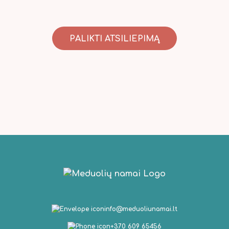
PALIKTI ATSILIEPIMĄ
info@meduoliunamai.lt
+370 609 65456