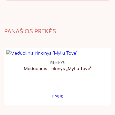
Taip, pristatome, Lietuvos
paštu visame pasaulyje.
PANAŠIOS PREKĖS
RINKINYS
Meduolinis rinkinys „Myliu Tave”
11,90
€