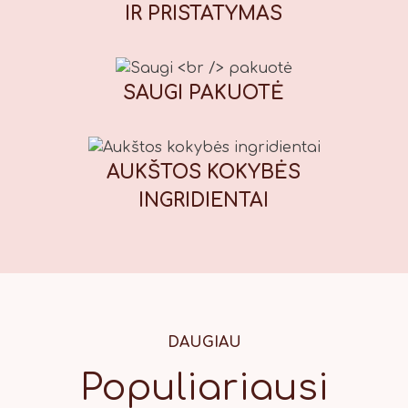
IR PRISTATYMAS
maistiniai dažikliai: E110 (geltona),
E122* (raudona), E133 (mėlyna), E151
(juoda). *Gali neigiamai paveikti
vaikų dėmesį ir aktyvumą. Maistinė
SAUGI
PAKUOTĖ
vertė (100 g): Energinė vertė: 1847
kJ / 439 kcal, riebalai: 13,7 g, iš
kurių sočiųjų riebalų rūgščių: 1,7 g,
AUKŠTOS KOKYBĖS
angliavandeniai: 71 g, iš kurių
cukrų: 56 g, baltymai: 7,8 g, druska:
INGRIDIENTAI
0,42 g.
DAUGIAU
Populiariausi