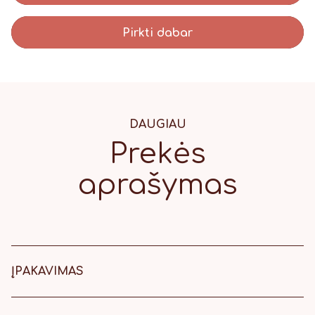
Pirkti dabar
DAUGIAU
Prekės
aprašymas
ĮPAKAVIMAS
5,5 cm dydžio meduolis
supakuotas į skaidrų maišelį,