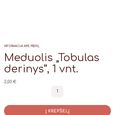
INFORMACIJA APIE PREKĘ
Meduolis „Tobulas
derinys“, 1 vnt.
2,00
€
produkto kiekis: Meduolis „T
-
+
Į KREPŠELĮ