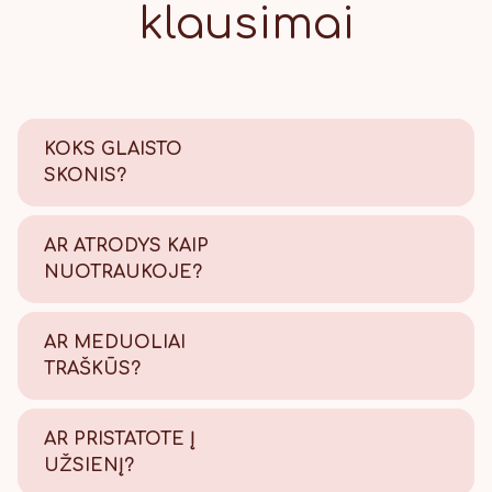
klausimai
KOKS GLAISTO
SKONIS?
Saldus su šiek tiek citrinos
rūgštelės.
AR ATRODYS KAIP
NUOTRAUKOJE?
Tikrai taip! Viską atliekame
savo kepyklėlėje, todėl
AR MEDUOLIAI
užtikriname kokybę.
TRAŠKŪS?
Tikrai traškūs - nes švieži!
AR PRISTATOTE Į
UŽSIENĮ?