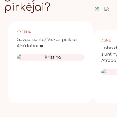
pirkėjai?
KRISTINA
Gavau siuntą! Viskas puikiai!
AGNĖ
Ačiū labai ❤️
Laba di
siuntin
Atrodo 