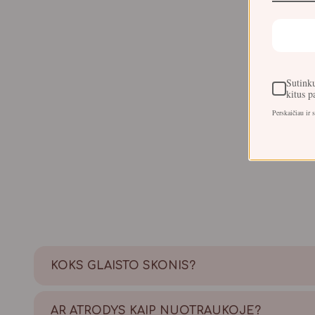
Sutinku
kitus 
Perskaičiau ir 
KOKS GLAISTO SKONIS?
Saldus su šiek tiek citrinos rūgštelės.
AR ATRODYS KAIP NUOTRAUKOJE?