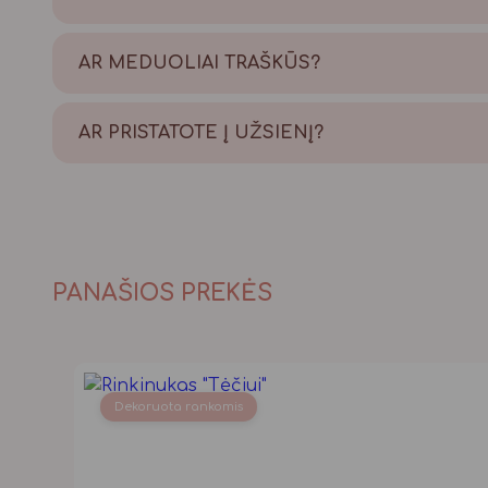
Tikrai taip! Viską atliekame savo kepyklėlėje,
AR MEDUOLIAI TRAŠKŪS?
Tikrai traškūs - nes švieži!
AR PRISTATOTE Į UŽSIENĮ?
Taip, pristatome, Lietuvos paštu visame pasau
PANAŠIOS PREKĖS
Dekoruota rankomis