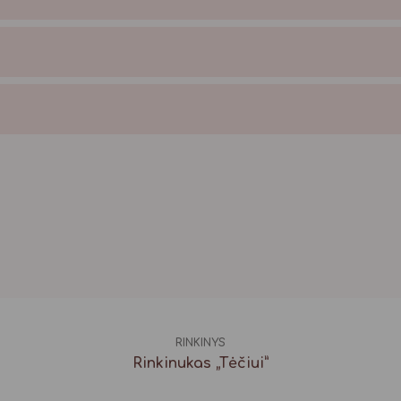
 todėl užtikriname kokybę.
lyje.
RINKINYS
Rinkinukas „Tėčiui”