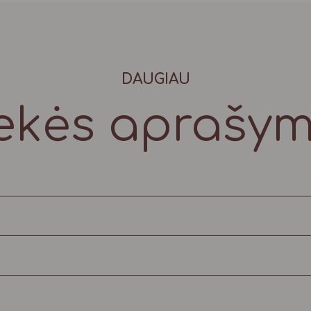
DAUGIAU
ekės aprašy
išta kaspinu.
vietoje. Meduoliukus rekomenduojama suvartoti per