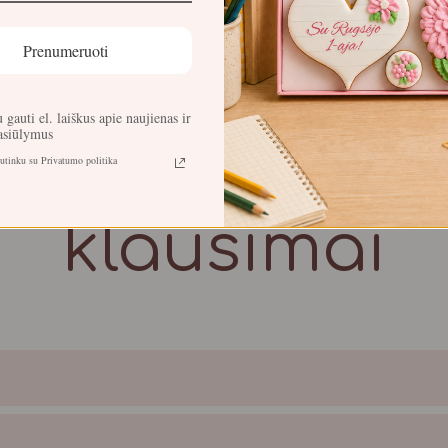
Prenumeruoti
DAUGIAU
 gauti el. laiškus apie naujienas ir
pasiūlymus
Populiariaus
sutinku su Privatumo politika
klausimai