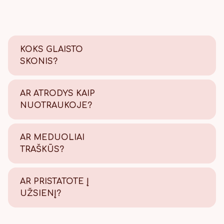
KOKS GLAISTO
SKONIS?
Saldus su šiek tiek citrinos
rūgštelės.
AR ATRODYS KAIP
NUOTRAUKOJE?
Tikrai taip! Viską atliekame
savo kepyklėlėje, todėl
AR MEDUOLIAI
užtikriname kokybę.
TRAŠKŪS?
Tikrai traškūs - nes švieži!
AR PRISTATOTE Į
UŽSIENĮ?
Taip, pristatome, Lietuvos
paštu visame pasaulyje.