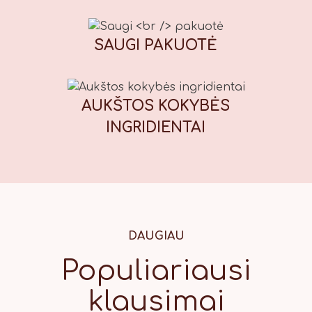
E122* (raudona), E133 (mėlyna), E151
(juoda). *Gali neigiamai paveikti
vaikų dėmesį ir aktyvumą. Maistinė
SAUGI
PAKUOTĖ
vertė (100 g): Energinė vertė: 1847
kJ / 439 kcal, riebalai: 13,7 g, iš
kurių sočiųjų riebalų rūgščių: 1,7 g,
AUKŠTOS KOKYBĖS
angliavandeniai: 71 g, iš kurių
cukrų: 56 g, baltymai: 7,8 g, druska:
INGRIDIENTAI
0,42 g.
DAUGIAU
Populiariausi
klausimai