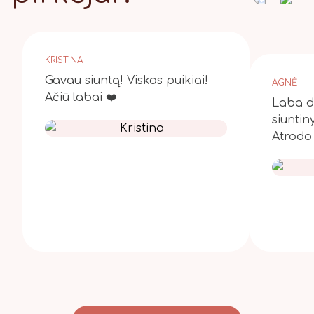
KRISTINA
Gavau siuntą! Viskas puikiai!
AGNĖ
Ačiū labai ❤️
Laba di
siuntin
Atrodo 