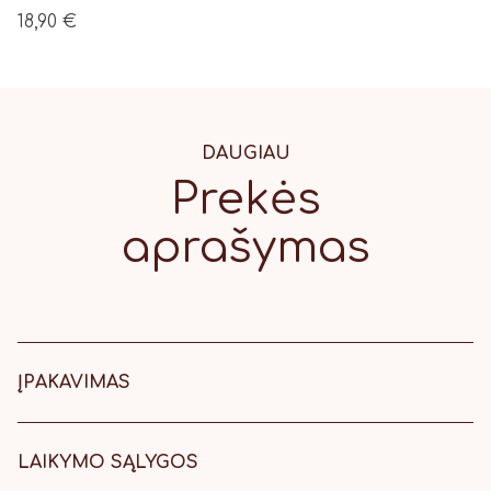
18,90
€
DAUGIAU
Prekės
aprašymas
ĮPAKAVIMAS
16 x 16 cm balta dėžutė su alyvinės
spalvos kaspinėliu.
LAIKYMO SĄLYGOS
Laikyti šaltoje, vėsioje vietoje.