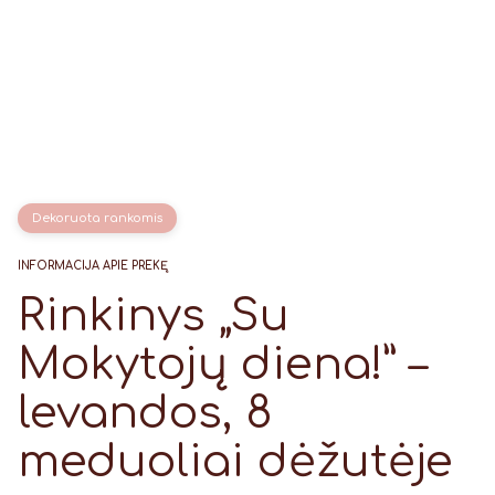
Dekoruota rankomis
INFORMACIJA APIE PREKĘ
Rinkinys „Su
Mokytojų diena!” –
levandos, 8
meduoliai dėžutėje