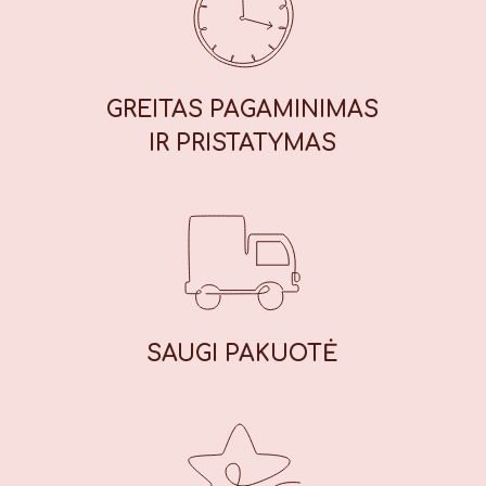
vertė (100 g): Energinė vertė: 1847
kJ / 439 kcal, riebalai: 13,7 g, iš
kurių sočiųjų riebalų rūgščių: 1,7 g,
angliavandeniai: 71 g, iš kurių
GREITAS PAGAMINIMAS
cukrų: 56 g, baltymai: 7,8 g, druska:
IR PRISTATYMAS
0,42 g.
SAUGI
PAKUOTĖ