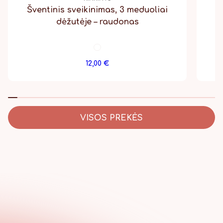
Šventinis sveikinimas, 3 meduoliai
dėžutėje – raudonas
12,00
€
VISOS PREKĖS