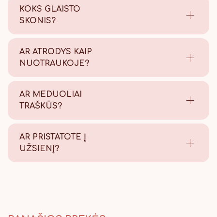
KOKS GLAISTO
SKONIS?
Saldus su šiek tiek citrinos
rūgštelės.
AR ATRODYS KAIP
NUOTRAUKOJE?
Tikrai taip! Viską atliekame
savo kepyklėlėje, todėl
AR MEDUOLIAI
užtikriname kokybę.
TRAŠKŪS?
Tikrai traškūs - nes švieži!
AR PRISTATOTE Į
UŽSIENĮ?
Taip, pristatome, Lietuvos
paštu visame pasaulyje.