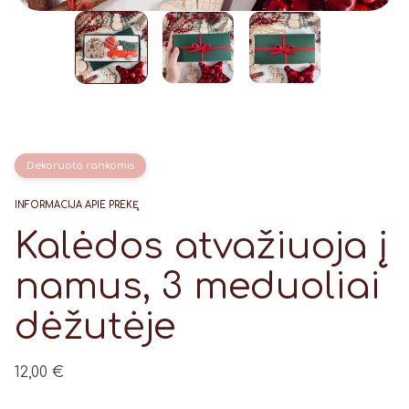
Dekoruota rankomis
INFORMACIJA APIE PREKĘ
Kalėdos atvažiuoja į
namus, 3 meduoliai
dėžutėje
12,00
€