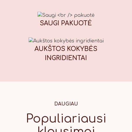
E122* (raudona), E133 (mėlyna), E151
(juoda). *Gali neigiamai paveikti
vaikų dėmesį ir aktyvumą. Maistinė
SAUGI
PAKUOTĖ
vertė (100 g): Energinė vertė: 1847
kJ / 439 kcal, riebalai: 13,7 g, iš
kurių sočiųjų riebalų rūgščių: 1,7 g,
AUKŠTOS KOKYBĖS
angliavandeniai: 71 g, iš kurių
cukrų: 56 g, baltymai: 7,8 g, druska:
INGRIDIENTAI
0,42 g.
DAUGIAU
Populiariausi
klausimai