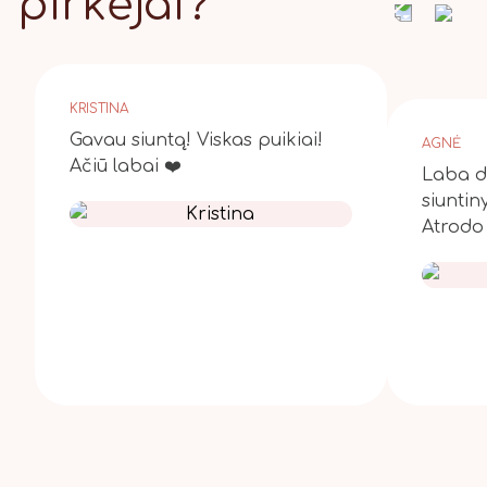
pirkėjai?
KRISTINA
Gavau siuntą! Viskas puikiai!
AGNĖ
Ačiū labai ❤️
Laba di
siuntin
Atrodo 