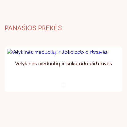
paštu visame pasaulyje.
PANAŠIOS PREKĖS
Velykinės meduolių ir šokolado dirbtuvės