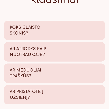
KOKS GLAISTO
SKONIS?
Saldus su šiek tiek citrinos
rūgštelės.
AR ATRODYS KAIP
NUOTRAUKOJE?
Tikrai taip! Viską atliekame
savo kepyklėlėje, todėl
AR MEDUOLIAI
užtikriname kokybę.
TRAŠKŪS?
Tikrai traškūs - nes švieži!
AR PRISTATOTE Į
UŽSIENĮ?
Taip, pristatome, Lietuvos