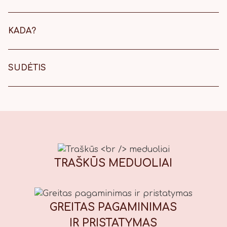
Riešutų sode – Ogmios mieste –
Verkių g. 29b
KADA?
2026 balandžio 2 dieną, 11:00
SUDĖTIS
Sudėtis: A.R. KVIETINIAI MILTAI,
SVIESTAS, cukrus, KIAUŠINIAI,
medaus gaminys (gliukozės ir
fruktozės sirupas, rūgštingumą
reguliuojanti medžiaga – citrinų
rūgštis, medaus kvapioji
medžiaga), auksaspalvis sirupas
TRAŠKŪS
MEDUOLIAI
(cukraus sirupas, druska),
prieskonių mišinys (gvazdikėliai,
cinamonas, kardamono sėklos,
muskato riešutai, kvapieji pipirai,
GREITAS PAGAMINIMAS
imbieras), kepimo milteliai, galimi
IR PRISTATYMAS
maistiniai dažikliai: E110 (geltona),